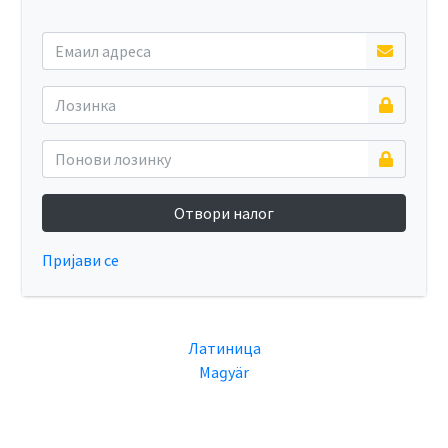
Отвори налог
Пријави се
Латиница
Maɡyär